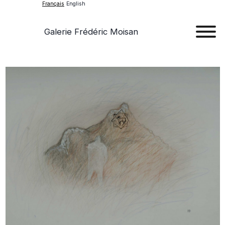
Français
English
Galerie Frédéric Moisan
Art
Œu
D'a
Expos
Evén
A
Pr
Con