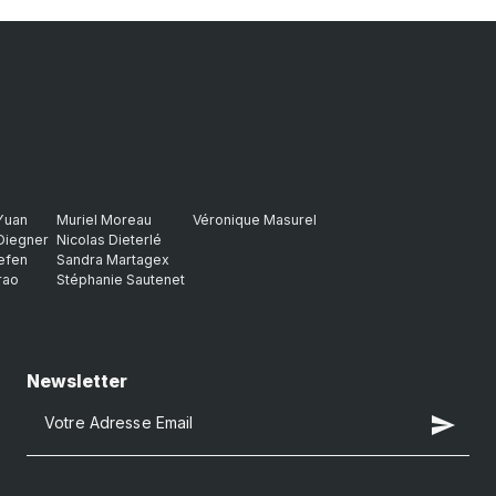
Yuan
Muriel Moreau
Véronique Masurel
Diegner
Nicolas Dieterlé
efen
Sandra Martagex
rao
Stéphanie Sautenet
Newsletter
send
Votre Adresse Email