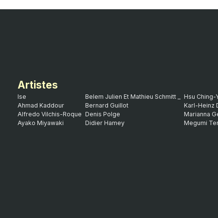
Artistes
Ise
Belem Julien Et Mathieu Schmitt _
Hsu Ching-
Ahmad Kaddour
Bernard Guillot
Karl-Heinz 
Alfredo Vilchis-Roque
Denis Polge
Marianna G
Ayako Miyawaki
Didier Hamey
Megumi Te