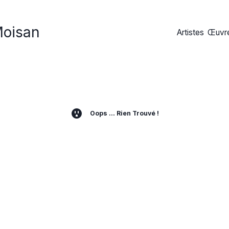
Moisan
Artistes
Œuvre
outlet
Oops ... Rien Trouvé !