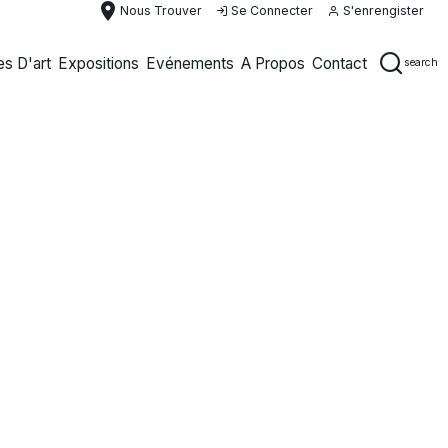
place
Nous Trouver
Se Connecter
S'enrengister
s D'art
Expositions
Evénements
A Propos
Contact
search