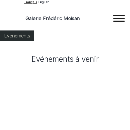
Français
English
Galerie Frédéric Moisan
Art
Evénements
Œu
Evénements à venir
D'a
Expos
Evén
A
Pr
Con