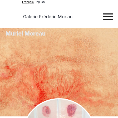
Français
English
Galerie Frédéric Moisan
Art
Muriel Moreau
Œu
D'a
Expos
Evén
A
Pr
Con