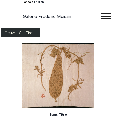
Français
English
Galerie Frédéric Moisan
Art
Oeuvre-Sur-Tissus
Œu
D'a
Expos
Evén
A
Pr
Con
Sans Titre