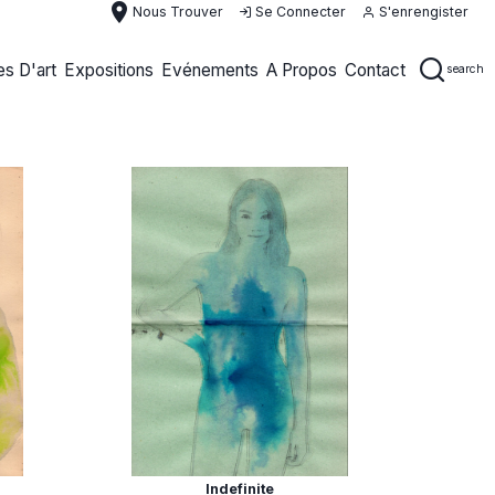
place
Nous Trouver
Se Connecter
S'enrengister
s D'art
Expositions
Evénements
A Propos
Contact
search
Indefinite