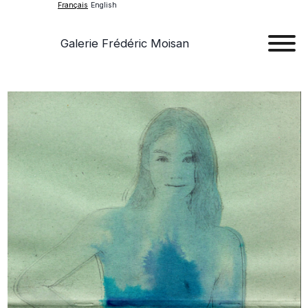
Français
English
Galerie Frédéric Moisan
Art
Œu
D'a
Expos
Evén
A
Pr
Con