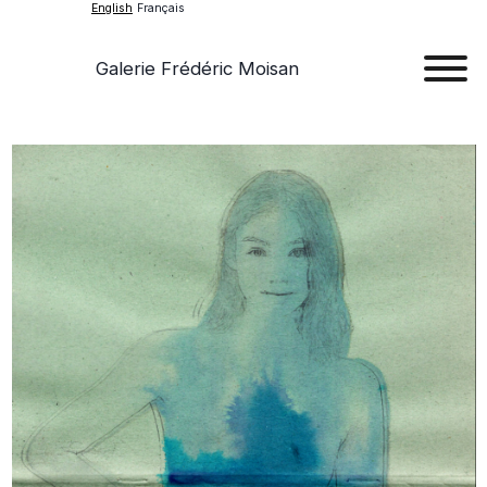
English
Français
Galerie Frédéric Moisan
Art
Art
Exhib
Ev
Ab
Con