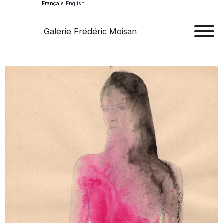
Français
English
Galerie Frédéric Moisan
Art
Œu
D'a
Expos
Evén
A
Pr
Con