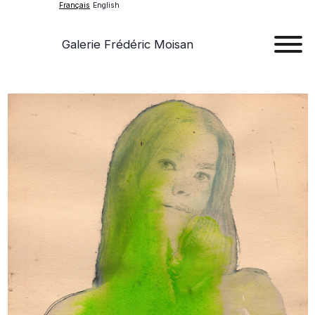
Français
English
Galerie Frédéric Moisan
Art
Œu
D'a
Expos
Evén
A
Pr
Con