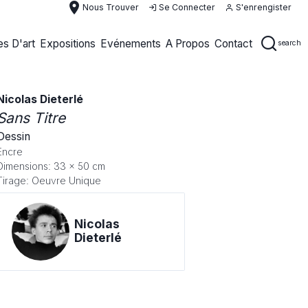
place
Nous Trouver
Se Connecter
S'enrengister
s D'art
Expositions
Evénements
A Propos
Contact
search
Nicolas Dieterlé
Sans Titre
Dessin
Encre
Dimensions: 33 x 50 cm
Tirage: Oeuvre Unique
Nicolas
Dieterlé