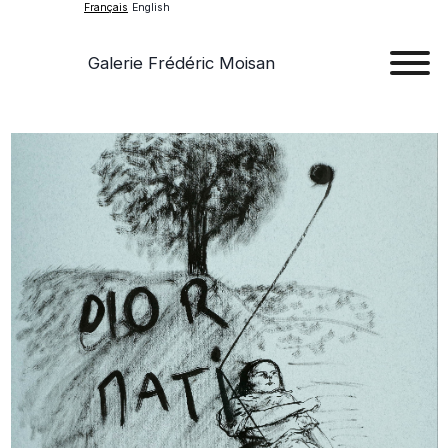
Français
English
Galerie Frédéric Moisan
Art
Œu
D'a
Expos
Evén
A
Pr
Con