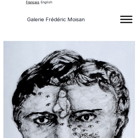
Français
English
Galerie Frédéric Moisan
Art
Œu
D'a
Expos
Evén
A
Pr
Con