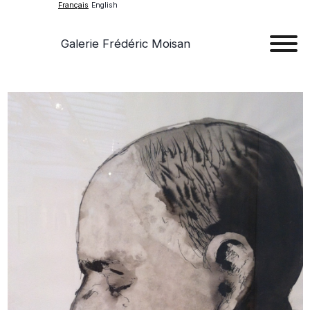
Français
English
Galerie Frédéric Moisan
Art
Œu
D'a
Expos
Evén
A
Pr
Con