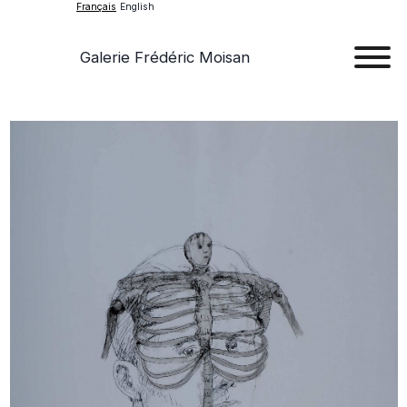
Français
English
Galerie Frédéric Moisan
Art
Œu
D'a
Expos
Evén
A
Pr
Con