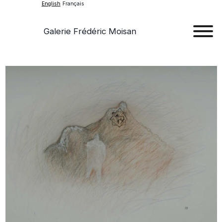
English
Français
Galerie Frédéric Moisan
Art
Art
Exhib
Ev
Ab
Con