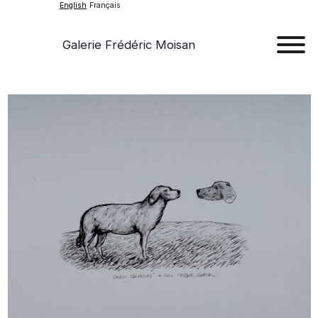
English
Français
Galerie Frédéric Moisan
Art
Art
Exhib
Ev
Ab
Con