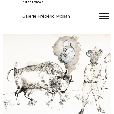
English
Français
Galerie Frédéric Moisan
Art
Art
Exhib
Ev
Ab
Con