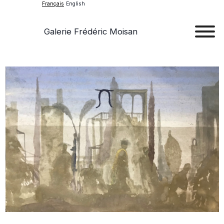
Français
English
Galerie Frédéric Moisan
Art
Œu
D'a
Expos
Evén
A
Pr
Con