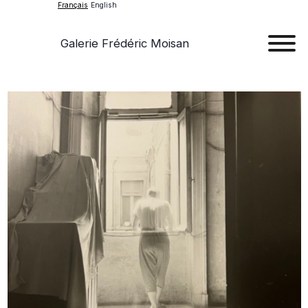
Français
English
Galerie Frédéric Moisan
Art
Œu
D'a
Expos
Evén
A
Pr
Con