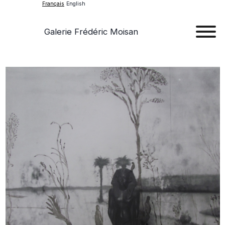
Français
English
Galerie Frédéric Moisan
Art
Œu
D'a
Expos
Evén
A
Pr
Con