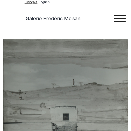
Français
English
Galerie Frédéric Moisan
Art
Œu
D'a
Expos
Evén
A
Pr
Con