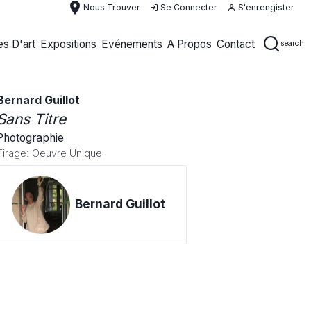
place
Nous Trouver
Se Connecter
S'enrengister
s D'art
Expositions
Evénements
A Propos
Contact
search
Bernard Guillot
Sans Titre
Photographie
Tirage: Oeuvre Unique
Bernard Guillot