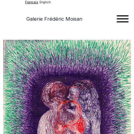
Français
English
Galerie Frédéric Moisan
Art
Œu
D'a
Expos
Evén
A
Pr
Con