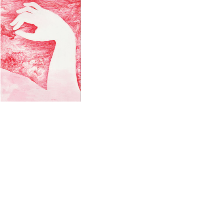
Œuvres D'art Par Sandra Martagex