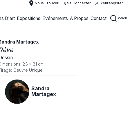
place
Nous Trouver
Se Connecter
S'enrengister
s D'art
Expositions
Evénements
A Propos
Contact
search
Sandra Martagex
Rêve
Dessin
Dimensions: 23 x 31 cm
Tirage: Oeuvre Unique
Sandra
Martagex