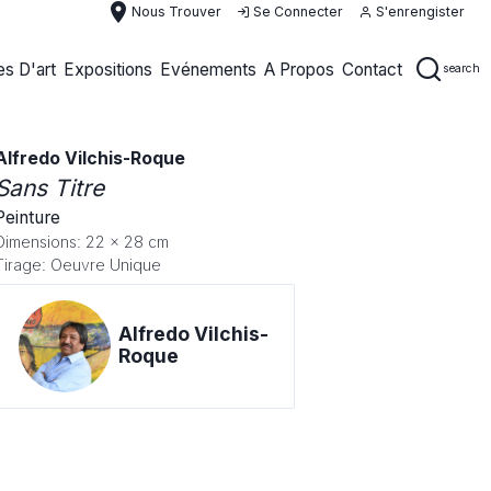
place
Nous Trouver
Se Connecter
S'enrengister
s D'art
Expositions
Evénements
A Propos
Contact
search
Alfredo Vilchis-Roque
Sans Titre
Peinture
Dimensions: 22 x 28 cm
Tirage: Oeuvre Unique
Alfredo Vilchis-
Roque