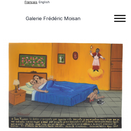
Français
English
Galerie Frédéric Moisan
Art
Œu
D'a
Expos
Evén
A
Pr
Con