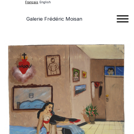
Français
English
Galerie Frédéric Moisan
Art
Œu
D'a
Expos
Evén
A
Pr
Con