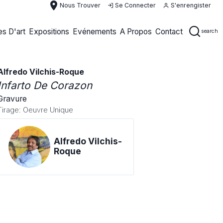
place
Nous Trouver
Se Connecter
S'enrengister
s D'art
Expositions
Evénements
A Propos
Contact
search
Alfredo Vilchis-Roque
Infarto De Corazon
Gravure
Tirage: Oeuvre Unique
Alfredo Vilchis-
Roque