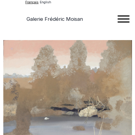
Français
English
Galerie Frédéric Moisan
Art
Œu
D'a
Expos
Evén
A
Pr
Con