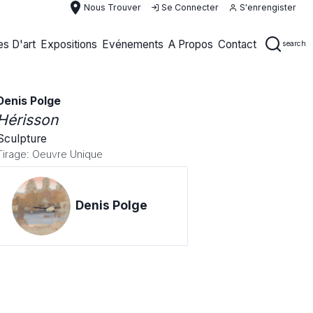
place
Nous Trouver
Se Connecter
S'enrengister
s D'art
Expositions
Evénements
A Propos
Contact
search
Denis Polge
Hérisson
Sculpture
Tirage: Oeuvre Unique
Denis Polge