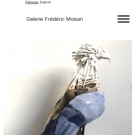
Français
English
Galerie Frédéric Moisan
Art
Œu
D'a
Expos
Evén
A
Pr
Con