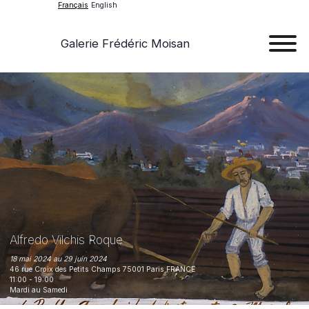
Français
English
Galerie Frédéric Moisan
Art
Œu
D'a
Expos
Evén
A
Alfredo Vilchis Roque
Pr
18 mai 2024 au 29 juin 2024
46 rue Croix des Petits Champs 75001
Paris
FRANCE
11:00 - 19:00
Con
Mardi
au
Samedi