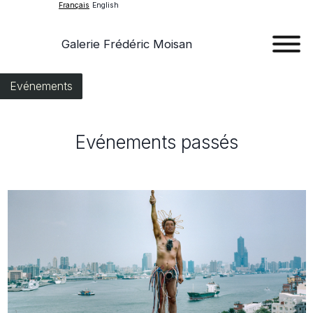
Français
English
Galerie Frédéric Moisan
Art
Evénements
Œu
Evénements passés
D'a
Expos
Evén
A
Pr
Con