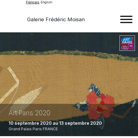
Français
English
Galerie Frédéric Moisan
Art
Œu
D'a
Expos
Evén
A
Art Paris 2020
Pr
10 septembre 2020 au 13 septembre 2020
Con
Grand Palais
Paris
FRANCE