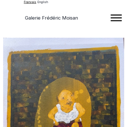
Français
English
Galerie Frédéric Moisan
Art
Œu
D'a
Expos
Evén
A
Pr
Con