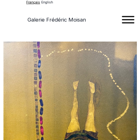
Français
English
Galerie Frédéric Moisan
Art
Œu
D'a
Expos
Evén
A
Pr
Con