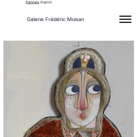
Français
English
Galerie Frédéric Moisan
Art
Œu
D'a
Expos
Evén
A
Pr
Con