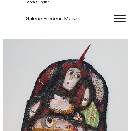
Français
English
Galerie Frédéric Moisan
Art
Œu
D'a
Expos
Evén
A
Pr
Con