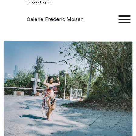
Français
English
Galerie Frédéric Moisan
Art
Œu
D'a
Expos
Evén
A
Pr
Con