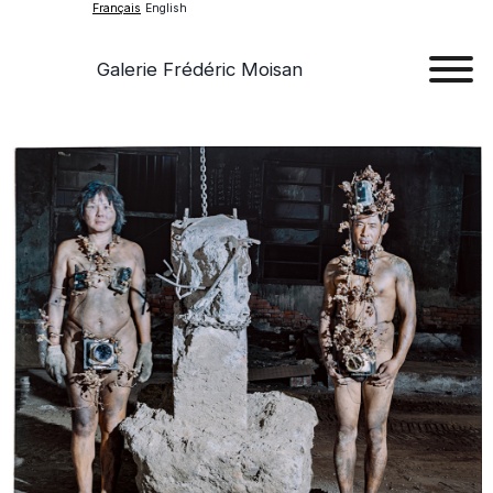
Français
English
Galerie Frédéric Moisan
Art
Œu
D'a
Expos
Evén
A
Pr
Con