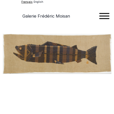
Français
English
Galerie Frédéric Moisan
Art
Œu
D'a
Expos
Evén
A
Pr
Con