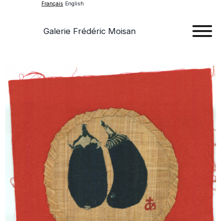
Français
English
Galerie Frédéric Moisan
Art
Œu
D'a
Expos
Evén
A
Pr
Con