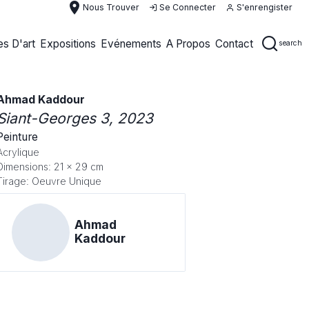
place
Nous Trouver
Se Connecter
S'enrengister
s D'art
Expositions
Evénements
A Propos
Contact
search
Ahmad Kaddour
Siant-Georges 3
, 2023
Peinture
Acrylique
Dimensions: 21 x 29 cm
Tirage: Oeuvre Unique
Ahmad
Kaddour