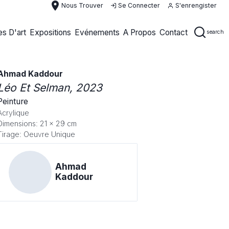
place
Nous Trouver
Se Connecter
S'enrengister
s D'art
Expositions
Evénements
A Propos
Contact
search
Ahmad Kaddour
Léo Et Selman
, 2023
Peinture
Acrylique
Dimensions: 21 x 29 cm
Tirage: Oeuvre Unique
Ahmad
Kaddour