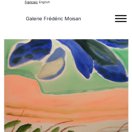
Français
English
Galerie Frédéric Moisan
Art
Œu
D'a
Expos
Evén
A
Pr
Con