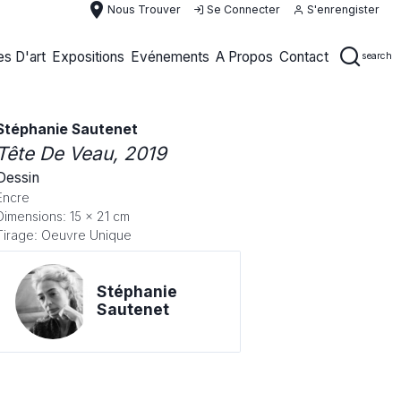
place
Nous Trouver
Se Connecter
S'enrengister
s D'art
Expositions
Evénements
A Propos
Contact
search
Stéphanie Sautenet
Tête De Veau
, 2019
Dessin
Encre
Dimensions: 15 x 21 cm
Tirage: Oeuvre Unique
Stéphanie
Sautenet