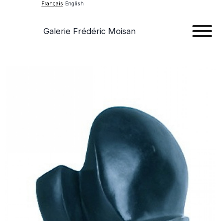
Français
English
Galerie Frédéric Moisan
Art
Œu
D'a
Expos
Evén
A
Pr
Con