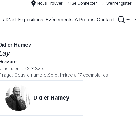
place
Nous Trouver
Se Connecter
S'enrengister
s D'art
Expositions
Evénements
A Propos
Contact
search
Didier Hamey
Lay
Gravure
Dimensions: 28 x 32 cm
Tirage: Oeuvre numerotée et limitée à 17 exemplaires
Didier Hamey